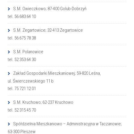
S.M. Owieczkowo; 87-400 Golub-Dobrzyń
tel. 56 683 64 10
S.M. Zegartowice; 32-413 Zegartowice
tel. 56 675 78 38
S.M. Polanowice
tel. 52 353 64 30
Zakład Gospodarki Mieszkaniowej; 59-820 Leśna,
ul. Świerczewskiego 11 b
tel. 75 721 12 01
S.M. Kruchowo; 62-237 Kruchowo
tel. 52 315 45 70
Spółdzielnia Mieszkaniowo – Administracyjna w Taczanowie;
63-300 Pleszew