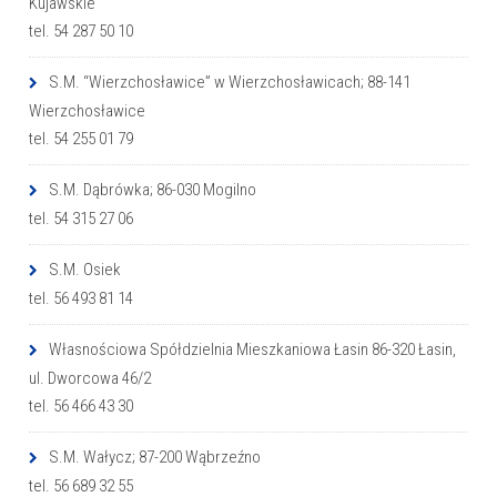
Kujawskie
tel. 54 287 50 10
S.M. “Wierzchosławice” w Wierzchosławicach; 88-141
Wierzchosławice
tel. 54 255 01 79
S.M. Dąbrówka; 86-030 Mogilno
tel. 54 315 27 06
S.M. Osiek
tel. 56 493 81 14
Własnościowa Spółdzielnia Mieszkaniowa Łasin 86-320 Łasin,
ul. Dworcowa 46/2
tel. 56 466 43 30
S.M. Wałycz; 87-200 Wąbrzeźno
tel. 56 689 32 55