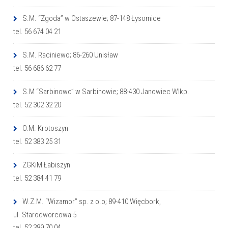
S.M. “Zgoda” w Ostaszewie; 87-148 Łysomice
tel. 56 674 04 21
S.M. Raciniewo; 86-260 Unisław
tel. 56 686 62 77
S.M “Sarbinowo” w Sarbinowie; 88-430 Janowiec Wlkp.
tel. 52 302 32 20
O.M. Krotoszyn
tel. 52 383 25 31
ZGKiM Łabiszyn
tel. 52 384 41 79
W.Z.M. “Wizamor” sp. z o.o; 89-410 Więcbork,
ul. Starodworcowa 5
tel. 52 389 70 04