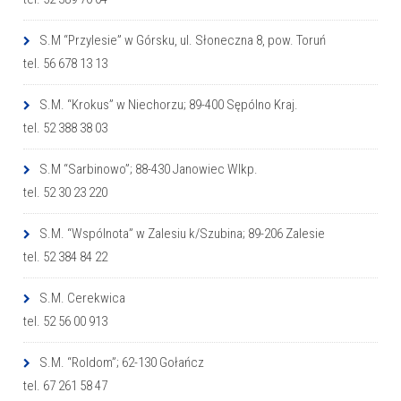
S.M “Przylesie” w Górsku, ul. Słoneczna 8, pow. Toruń
tel. 56 678 13 13
S.M. “Krokus” w Niechorzu; 89-400 Sępólno Kraj.
tel. 52 388 38 03
S.M “Sarbinowo”; 88-430 Janowiec Wlkp.
tel. 52 30 23 220
S.M. “Wspólnota” w Zalesiu k/Szubina; 89-206 Zalesie
tel. 52 384 84 22
S.M. Cerekwica
tel. 52 56 00 913
S.M. “Roldom”; 62-130 Gołańcz
tel. 67 261 58 47