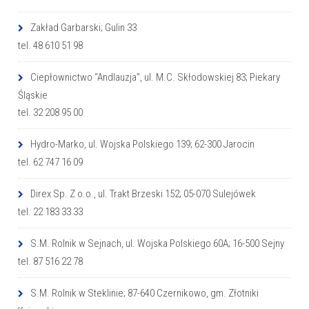
Zakład Garbarski; Gulin 33
tel. 48 610 51 98
Ciepłownictwo “Andlauzja”, ul. M.C. Skłodowskiej 83; Piekary
Śląskie
tel. 32 208 95 00
Hydro-Marko, ul. Wojska Polskiego 139; 62-300 Jarocin
tel. 62 747 16 09
Direx Sp. Z o.o., ul. Trakt Brzeski 152; 05-070 Sulejówek
tel. 22 183 33 33
S.M. Rolnik w Sejnach, ul. Wojska Polskiego 60A; 16-500 Sejny
tel. 87 516 22 78
S.M. Rolnik w Steklinie; 87-640 Czernikowo, gm. Złotniki