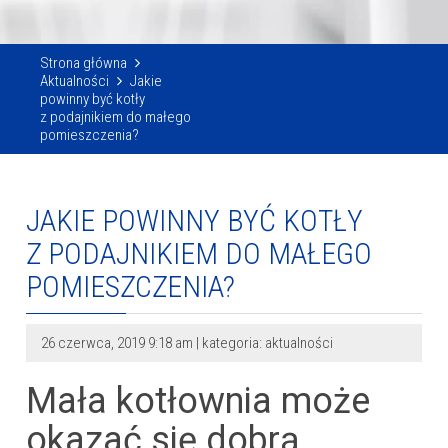
Strona główna
Aktualności
Jakie
powinny być kotły
z podajnikiem do małego
pomieszczenia?
JAKIE POWINNY BYĆ KOTŁY
Z PODAJNIKIEM DO MAŁEGO
POMIESZCZENIA?
26 czerwca, 2019 9:18 am
|
kategoria: aktualności
Mała kotłownia może
okazać się dobrą