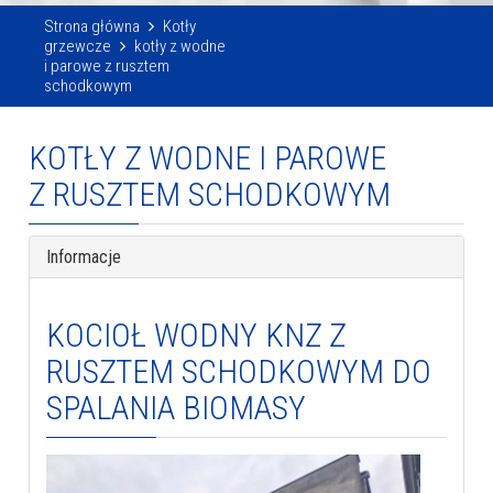
Strona główna
Kotły
grzewcze
kotły z wodne
i parowe z rusztem
schodkowym
KOTŁY Z WODNE I PAROWE
Z RUSZTEM SCHODKOWYM
Informacje
KOCIOŁ WODNY KNZ Z
RUSZTEM SCHODKOWYM DO
SPALANIA BIOMASY