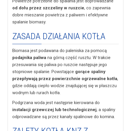
Powietrze potrzebne do spalania jest doprowadzane
od dołu przez szczeliny w ruszcie
, co zapewnia
dobre mieszanie powietrza z paliwem i efektywne
spalanie biomasy.
ZASADA DZIAŁANIA KOTŁA
Biomasa jest podawana do paleniska za pomocą
podajnika paliwa
na górną część rusztu. W trakcie
przesuwania się paliwa po ruszcie następuje jego
stopniowe spalanie. Powstające
gorące spaliny
przepływają przez powierzchnie ogrzewalne kotła
,
gdzie oddają ciepło wodzie znajdującej się w płaszczu
wodnym lub rurach kotła.
Podgrzana woda jest następnie kierowana do
instalacji grzewczej lub technologicznej
, a spaliny
odprowadzane są przez kanały spalinowe do komina.
ZALETY KOTŁA KNZ Z