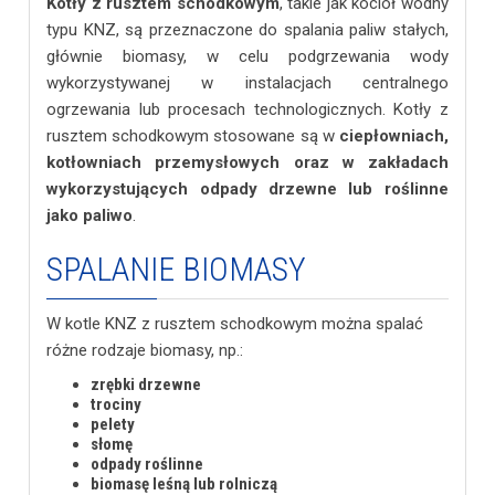
Kotły z rusztem schodkowym
, takie jak kocioł wodny
typu KNZ, są przeznaczone do spalania paliw stałych,
głównie biomasy, w celu podgrzewania wody
wykorzystywanej w instalacjach centralnego
ogrzewania lub procesach technologicznych. Kotły z
rusztem schodkowym stosowane są w
ciepłowniach,
kotłowniach przemysłowych oraz w zakładach
wykorzystujących odpady drzewne lub roślinne
jako paliwo
.
SPALANIE BIOMASY
W kotle KNZ z rusztem schodkowym można spalać
różne rodzaje biomasy, np.:
zrębki drzewne
trociny
pelety
słomę
odpady roślinne
biomasę leśną lub rolniczą